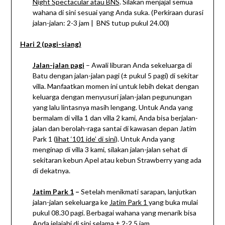
Night Spectacular atau BNS
. Silakan menjajal semua
wahana di sini sesuai yang Anda suka. (Perkiraan durasi
jalan-jalan: 2-3 jam | BNS tutup pukul 24.00)
Hari 2 (pagi-siang)
Jalan-jalan pagi
– Awali liburan Anda sekeluarga di
Batu dengan jalan-jalan pagi (± pukul 5 pagi) di sekitar
villa. Manfaatkan momen ini untuk lebih dekat dengan
keluarga dengan menyusuri jalan-jalan pegunungan
yang lalu lintasnya masih lengang. Untuk Anda yang
bermalam di villa 1 dan villa 2 kami, Anda bisa berjalan-
jalan dan berolah-raga santai di kawasan depan Jatim
Park 1 (
lihat ‘101 ide’ di sini
). Untuk Anda yang
menginap di villa 3 kami, silakan jalan-jalan sehat di
sekitaran kebun Apel atau kebun Strawberry yang ada
di dekatnya.
Jatim Park 1
–
Setelah menikmati sarapan, lanjutkan
jalan-jalan sekeluarga ke
Jatim Park 1
yang buka mulai
pukul 08.30 pagi. Berbagai wahana yang menarik bisa
Anda jelajahi di sini selama ± 2-2,5 jam.