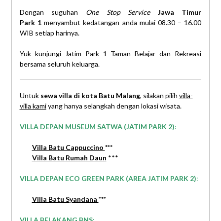
Dengan suguhan
One Stop Service
Jawa Timur
Park
1
menyambut kedatangan anda mulai 08.30 – 16.00
WIB setiap harinya.
Yuk kunjungi Jatim Park 1 Taman Belajar dan Rekreasi
bersama seluruh keluarga.
Untuk
sewa villa di kota Batu Malang
, silakan pilih
villa-
villa kami
yang hanya selangkah dengan lokasi wisata.
VILLA DEPAN MUSEUM SATWA (JATIM PARK 2)
:
Villa Batu Cappuccino
***
Villa Batu Rumah Daun
***
VILLA DEPAN ECO GREEN PARK (AREA JATIM PARK 2)
:
Villa Batu Syandana
***
VILLA BELAKANG BNS
: