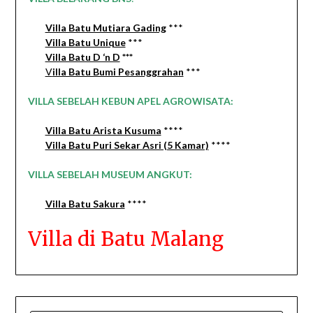
Villa Batu Mutiara Gading
***
Villa Batu Unique
***
Villa Batu D ‘n D
***
V
illa Batu Bumi Pesanggrahan
***
VILLA SEBELAH KEBUN APEL AGROWISATA:
Villa Batu Arista Kusuma
****
Villa Batu Puri Sekar Asri (5 Kamar)
****
VILLA SEBELAH MUSEUM ANGKUT:
Villa Batu Sakura
****
Villa di Batu Malang