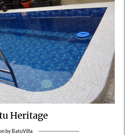
atu Heritage
 on
by
BatuVilla