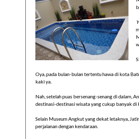
b
Y
m
M
w
S
Oya, pada bulan-bulan tertentu hawa di kota Batu
kaki ya.
Nah, setelah puas bersenang-senang di dalam, An
destinasi-destinasi wisata yang cukup banyak di 
Selain Museum Angkut yang dekat letaknya, Jatim
perjalanan dengan kendaraan.