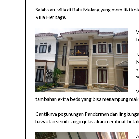
Salah satu villa di Batu Malang yang memiliki k
Villa Heritage.
V
b
J
M
v
s
V
tambahan extra beds yang bisa menampung maks
Cantiknya pegunungan Panderman dan lingkungan s
hawa dan semilir angin jelas akan membuat betah 
A