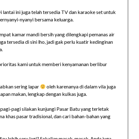
i lantai ini juga telah tersedia TV dan karaoke set untuk
ernyanyi-nyanyi bersama keluarga.
mpat kamar mandi bersih yang dilengkapi pemanas air
uga tersedia di sini lho, jadi gak perlu kuatir kedinginan
a.
 prioritas kami untuk memberi kenyamanan berlibur
abkan sering lapar
oleh karenanya di dalam vila juga
kapan makan, lengkap dengan kulkas juga.
agi-pagi silakan kunjungi Pasar Batu yang terletak
sana khas pasar tradisional, dan cari bahan-bahan yang
au lebih seru lagi? Sekalian masak-masak, Anda juga