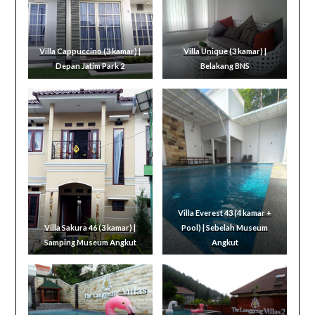
Villa Cappuccino (3 kamar) |
Villa Unique (3 kamar) |
Depan Jatim Park 2
Belakang BNS
Villa Everest 43 (4 kamar +
Villa Sakura 46 (3 kamar) |
Pool) | Sebelah Museum
Samping Museum Angkut
Angkut