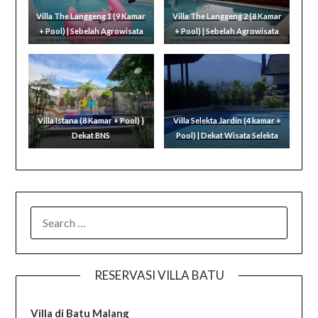
Villa The Langgeng 1 (9 Kamar
Villa The Langgeng 2 (8 Kamar
+ Pool) | Sebelah Agrowisata
+ Pool) | Sebelah Agrowisata
Villa Istana (8 Kamar + Pool) }
Villa Selekta Jardin (4 kamar +
Dekat BNS
Pool) | Dekat Wisata Selekta
SEARCH
FOR:
RESERVASI VILLA BATU
Villa di Batu Malang